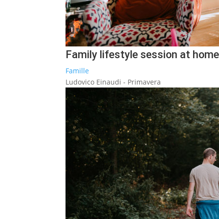
Family lifestyle session at home, 
Famille
Ludovico Einaudi - Primavera