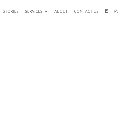
STORIES
SERVICES
ABOUT
CONTACT US
mariages
famille
couple