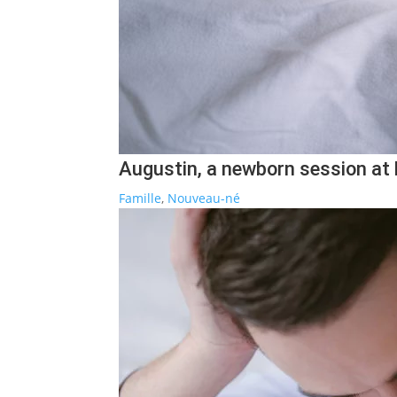
Augustin, a newborn session at
Famille
,
Nouveau-né